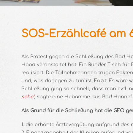
SOS-Erzählcafé am 6
Als Protest gegen die Schließung des Bad Ho
Hood veranstaltet hat. Ein Runder Tisch fü
realisiert. Die Teilnehmerinnen trugen Fak
und, was dagegen zu tun ist. Fazit: Es wäre 
Schließung ging so schnell, dass man evtl. 
sehe"
, sagte eine Hebamme aus Bad Honnef 
Als Grund für die Schließung hat die GFO ge
1. die erhöhte Ärztevergütung aufgrund des
2. Finanzknappheit der Kliniken aufgrund vo