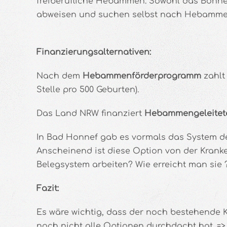
freiberufliche Hebammen. Sowohl das Bonne
abweisen und suchen selbst nach Hebamme
Finanzierungsalternativen:
Nach dem
Hebammenförderprogramm
zahlt 
Stelle pro 500 Geburten).
Das Land NRW finanziert
Hebammengeleitete 
In Bad Honnef gab es vormals das System d
Anscheinend ist diese Option von der Krank
Belegsystem arbeiten? Wie erreicht man sie 
Fazit:
Es wäre wichtig, dass der noch bestehende Kr
noch nicht alle Optionen durchdacht hat. => 