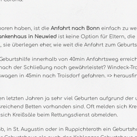
boren haben, ist die
Anfahrt nach Bonn
einfach zu we
ankenhaus in Neuwied
ist keine Option für Eltern, die
sie überlegen eher, wie weit die Anfahrt zum Geburt
burtshilfe innerhalb von 40min Anfahrtsweg erreichb
 nach der Schließung noch gewährleistet? Windeck-Tro
swagen in 45min nach Troisdorf gefahren. => herausf
 den letzten Jahren ja sehr viel Geburten aufgrund 
reichend Betten vorhanden sind. Oft melden sich Krei
t sich Kreißsäle beim Rettungsdienst abmelden.
, in St. Augustin oder in Ruppichteroth ein Geburtsh