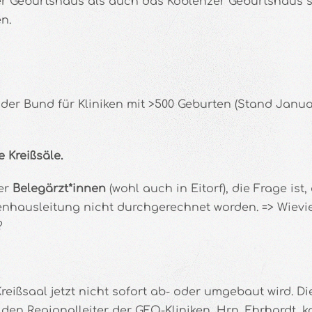
r Geburtshaus als auch das Koblenzer Geburtshaus s
n.
der Bund für Kliniken mit >500 Geburten (Stand Januar
Kreißsäle.
er
Belegärzt*innen
(wohl auch in Eitorf), die Frage is
enhausleitung nicht durchgerechnet worden. => Wievi
?
eißsaal jetzt nicht sofort ab- oder umgebaut wird. Di
den Regionalleiter der GFO-Kliniken, Hrn. Ehrhardt, k