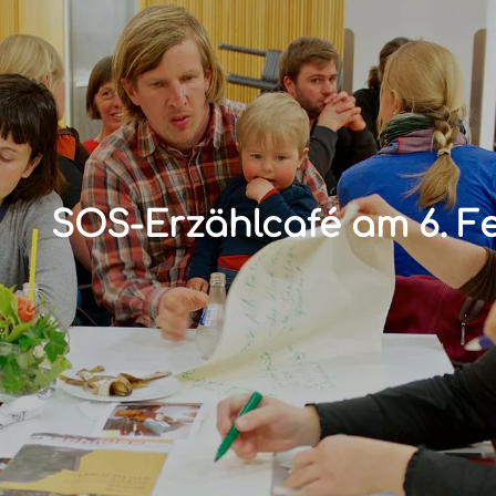
SOS-Erzählcafé am 6. F