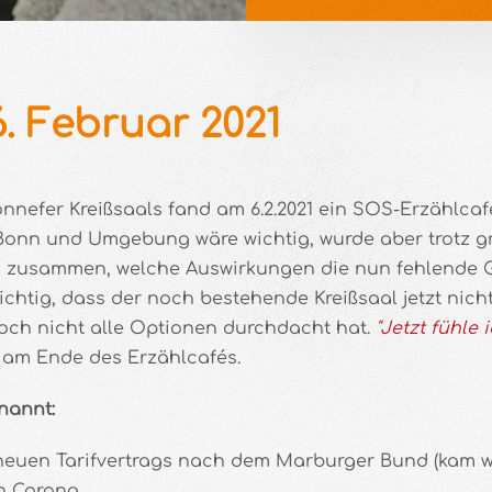
. Februar 2021
nnefer Kreißsaals fand am 6.2.2021 ein SOS-Erzählcaf
r Bonn und Umgebung wäre wichtig, wurde aber trotz 
ten zusammen, welche Auswirkungen die nun fehlende
wichtig, dass der noch bestehende Kreißsaal jetzt nich
noch nicht alle Optionen durchdacht hat.
"Jetzt fühle
am Ende des Erzählcafés.
nannt:
 neuen Tarifvertrags nach dem Marburger Bund (kam wo
n Corona.