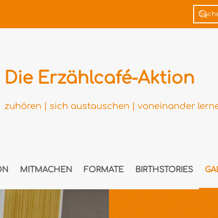
Die Erzählcafé-Aktion
zuhören | sich austauschen | voneinander lern
ON
MITMACHEN
FORMATE
BIRTHSTORIES
GA