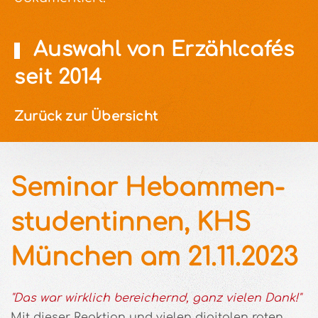
Auswahl von Erzählcafés
seit 2014
Zurück zur Übersicht
Seminar Hebammen­
stu­dent­innen, KHS
München am 21.11.2023
"Das war wirklich bereichernd, ganz vielen Dank!"
Mit dieser Reaktion und vielen digitalen roten