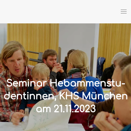
Zum Hauptinhalt springen
Seminar Hebammen­stu­
dent­innen, KHS München
am 21.11.2023