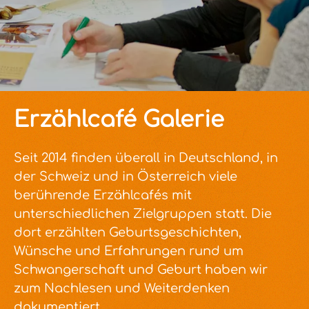
Erzählcafé Galerie
Seit 2014 finden überall in Deutschland, in
der Schweiz und in Österreich viele
berührende Erzählcafés mit
unterschiedlichen Zielgruppen statt. Die
dort erzählten Geburtsgeschichten,
Wünsche und Erfahrungen rund um
Schwangerschaft und Geburt haben wir
zum Nachlesen und Weiterdenken
dokumentiert.