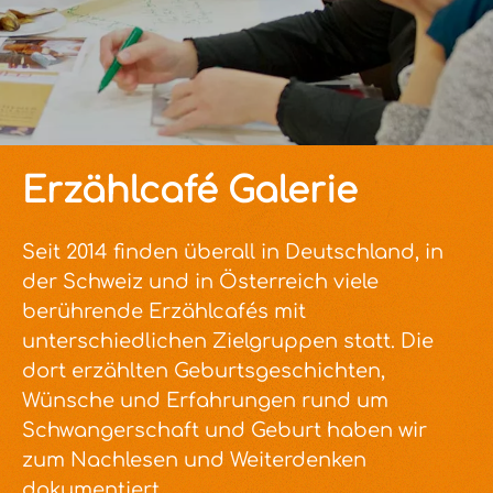
Erzählcafé Galerie
Seit 2014 finden überall in Deutschland, in
der Schweiz und in Österreich viele
berührende Erzählcafés mit
unterschiedlichen Zielgruppen statt. Die
dort erzählten Geburtsgeschichten,
Wünsche und Erfahrungen rund um
Schwangerschaft und Geburt haben wir
zum Nachlesen und Weiterdenken
dokumentiert.