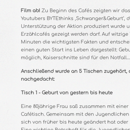
Film ab!
Zu Beginn des Cafés zeigten wir da
Youtubers BYTEthinks ‚Schwanger&Geburt‘, da
Unterstützung der Aktion produziert wurde u
Erzählcafés gezeigt werden darf. Auf witzige 
Minuten die wichtigsten Fakten und entsche
einen guten Start ins Leben dargestellt: Gebu
möglich, Kaiserschnitte sind für den Notfall…
Anschließend wurde an 5 Tischen zugehört, d
nachgedacht:
Tisch 1 - Geburt von gestern bis heute
Eine 80jährige Frau saß zusammen mit eine
Cafétisch. Gemeinsam mit den Jugendlichen 
sich von früher bis heute geändert hat oder 