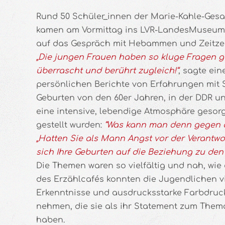
Rund 50 Schüler_innen der Marie-Kahle-Ges
kamen am Vormittag ins LVR-LandesMuseum
auf das Gespräch mit Hebammen und Zeitze
„Die jungen Frauen haben so kluge Fragen ges
überrascht und berührt zugleich!“
, sagte ein
persönlichen Berichte von Erfahrungen mit
Geburten von den 60er Jahren, in der DDR u
eine intensive, lebendige Atmosphäre gesorgt
gestellt wurden:
“Was kann man denn gegen d
„Hatten Sie als Mann Angst vor der Verantw
sich Ihre Geburten auf die Beziehung zu den 
Die Themen waren so vielfältig und nah, wie
des Erzählcafés konnten die Jugendlichen 
Erkenntnisse und ausdrucksstarke Farbdruc
nehmen, die sie als ihr Statement zum Thema
haben.