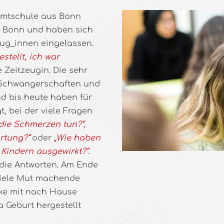
amtschule aus Bonn
 Bonn und haben sich
ug_innen eingelassen.
tellt, ich war
e Zeitzeugin. Die sehr
 Schwangerschaften und
nd bis heute haben für
, bei der viele Fragen
ie Schmerzen tun?“,
ortung?“
oder
„Wie haben
Kindern ausgewirkt?“.
 die Antworten. Am Ende
viele Mut machende
ke mit nach Hause
 Geburt hergestellt