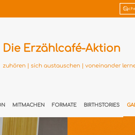
Die Erzählcafé-Aktion
zuhören | sich austauschen | voneinander lern
ON
MITMACHEN
FORMATE
BIRTHSTORIES
GA