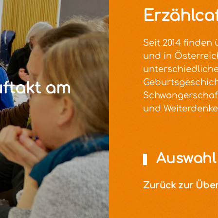
Erzählcaf
Seit 2014 finden 
und in Österreic
unterschiedliche
Geburtsgeschic
ftakt am
Schwangerschaf
und Weiterdenke
Auswahl 
Zurück zur Über