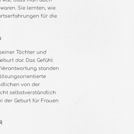
n war, dass man auch
waren. Sie lernten, wie
urtserfahrungen für die
rs
seiner Töchter und
eburt dar. Das Gefühl
r Verantwortung standen
lösungsorientierte
dlichen von der
cht selbstverständlich
ei der Geburt für Frauen
R